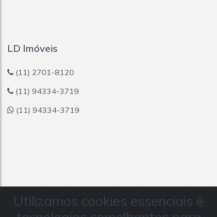
LD Imóveis
(11) 2701-8120
(11) 94334-3719
(11) 94334-3719
Utilizamos cookies essenciais e
tecnologias semelhantes para